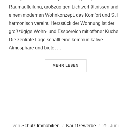
Raumaufteilung, großzügigen Lichtverhältnissen und
einem modernen Wohnkonzept, das Komfort und Stil
harmonisch vereint. Herzstück der Wohnung ist der
großzügige Wohn- und Essbereich mit offener Küche.
Die zentrale Lage schafft eine kommunikative
Atmosphäre und bietet …
ÜBER „EWS | WE60“
MEHR
LESEN
Veröffentlicht
von
Schulz Immobilien
Kauf Gewerbe
25. Juni