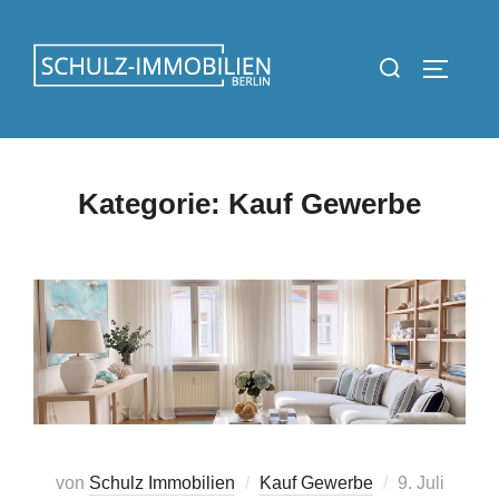
Zum
Inhalt
Suchen
SEITEN
springen
nach:
Kategorie:
Kauf Gewerbe
Veröffentlicht
von
Schulz Immobilien
Kauf Gewerbe
9. Juli