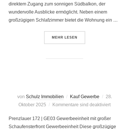
direktem Zugang zum sonnigen Südbalkon, der
wundervolle Ausblicke ermöglicht. Neben einem
großzügigen Schlafzimmer bietet die Wohnung ein …
ÜBER „PR 172 | WE12“
MEHR
LESEN
Veröffentlic
von
Schulz Immobilien
Kauf Gewerbe
28.
am
Oktober 2025
Kommentare sind deaktiviert
Prenzlauer 172 | GE03 Gewerbeeinheit mit großer
Schaufensterfront Gewerbeeinheit Diese großzügige