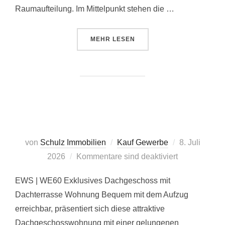
Raumaufteilung. Im Mittelpunkt stehen die …
ÜBER „PR 172 | WE08“
MEHR
LESEN
Veröffentlicht
von
Schulz Immobilien
Kauf Gewerbe
8. Juli
am
2026
Kommentare sind deaktiviert
EWS | WE60 Exklusives Dachgeschoss mit
Dachterrasse Wohnung Bequem mit dem Aufzug
erreichbar, präsentiert sich diese attraktive
Dachgeschosswohnung mit einer gelungenen