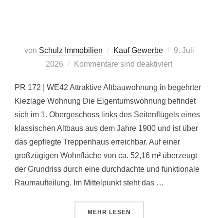
Veröffentlicht
von
Schulz Immobilien
Kauf Gewerbe
9. Juli
am
2026
Kommentare sind deaktiviert
PR 172 | WE42 Attraktive Altbauwohnung in begehrter
Kiezlage Wohnung Die Eigentumswohnung befindet
sich im 1. Obergeschoss links des Seitenflügels eines
klassischen Altbaus aus dem Jahre 1900 und ist über
das gepflegte Treppenhaus erreichbar. Auf einer
großzügigen Wohnfläche von ca. 52,16 m² überzeugt
der Grundriss durch eine durchdachte und funktionale
Raumaufteilung. Im Mittelpunkt steht das …
ÜBER „PR 172 | WE42“
MEHR
LESEN