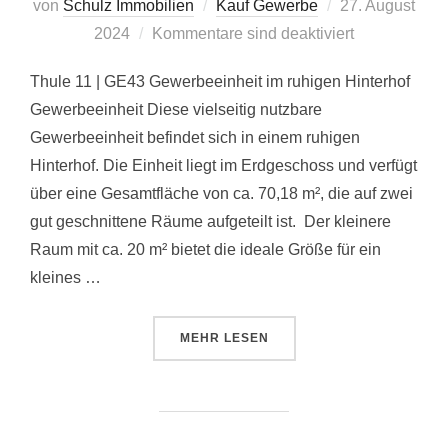
Veröffentlicht
von
Schulz Immobilien
Kauf Gewerbe
27. August
am
2024
Kommentare sind deaktiviert
Thule 11 | GE43 Gewerbeeinheit im ruhigen Hinterhof
Gewerbeeinheit Diese vielseitig nutzbare
Gewerbeeinheit befindet sich in einem ruhigen
Hinterhof. Die Einheit liegt im Erdgeschoss und verfügt
über eine Gesamtfläche von ca. 70,18 m², die auf zwei
gut geschnittene Räume aufgeteilt ist. Der kleinere
Raum mit ca. 20 m² bietet die ideale Größe für ein
kleines …
ÜBER „THULE 11 | GE43“
MEHR
LESEN