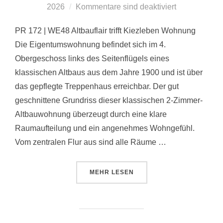
am
2026
Kommentare sind deaktiviert
PR 172 | WE48 Altbauflair trifft Kiezleben Wohnung
Die Eigentumswohnung befindet sich im 4.
Obergeschoss links des Seitenflügels eines
klassischen Altbaus aus dem Jahre 1900 und ist über
das gepflegte Treppenhaus erreichbar. Der gut
geschnittene Grundriss dieser klassischen 2-Zimmer-
Altbauwohnung überzeugt durch eine klare
Raumaufteilung und ein angenehmes Wohngefühl.
Vom zentralen Flur aus sind alle Räume …
ÜBER „PR 172 | WE48“
MEHR
LESEN