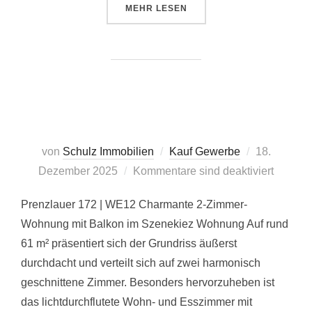
ÜBER „PR 172 | WE23“
MEHR
LESEN
Veröffentlic
von
Schulz Immobilien
Kauf Gewerbe
18.
am
Dezember 2025
Kommentare sind deaktiviert
Prenzlauer 172 | WE12 Charmante 2-Zimmer-
Wohnung mit Balkon im Szenekiez Wohnung Auf rund
61 m² präsentiert sich der Grundriss äußerst
durchdacht und verteilt sich auf zwei harmonisch
geschnittene Zimmer. Besonders hervorzuheben ist
das lichtdurchflutete Wohn- und Esszimmer mit