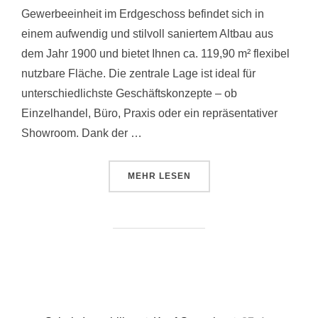
Gewerbeeinheit im Erdgeschoss befindet sich in
einem aufwendig und stilvoll saniertem Altbau aus
dem Jahr 1900 und bietet Ihnen ca. 119,90 m² flexibel
nutzbare Fläche. Die zentrale Lage ist ideal für
unterschiedlichste Geschäftskonzepte – ob
Einzelhandel, Büro, Praxis oder ein repräsentativer
Showroom. Dank der …
ÜBER „PR 172 | GE03“
MEHR
LESEN