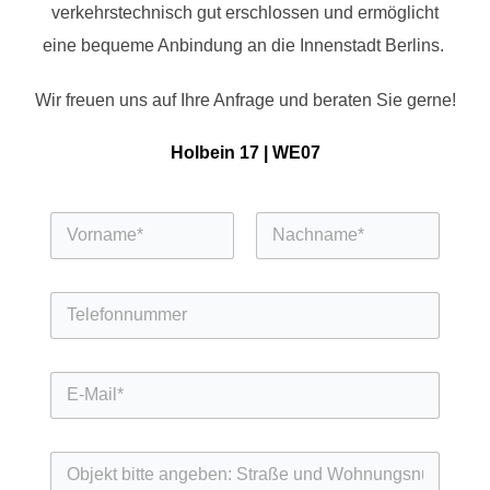
verkehrstechnisch gut erschlossen und ermöglicht
eine bequeme Anbindung an die Innenstadt Berlins.
Wir freuen uns auf Ihre Anfrage und beraten Sie gerne!
Holbein 17 | WE07
N
a
m
Vorname
Nachname
e
T
*
e
l
e
E
f
-
o
M
n
a
n
O
i
u
b
l
m