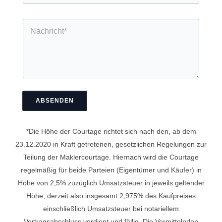
j
-
m
e
N
A
e
N
k
a
d
r
a
t
m
r
c
b
e
e
h
i
b
s
r
t
i
s
i
t
t
e
c
e
t
*
h
a
e
t
n
N
ABSENDEN
*
g
a
e
c
b
h
*Die Höhe der Courtage richtet sich nach den, ab dem
e
r
23.12.2020 in Kraft getretenen, gesetzlichen Regelungen zur
n
i
*
c
Teilung der Maklercourtage. Hiernach wird die Courtage
h
regelmäßig für beide Parteien (Eigentümer und Käufer) in
t
Höhe von 2,5% zuzüglich Umsatzsteuer in jeweils geltender
Höhe, derzeit also insgesamt 2,975% des Kaufpreises
einschließlich Umsatzsteuer bei notariellem
Vertragsabschluss verdient und fällig. Die Vermittelnden