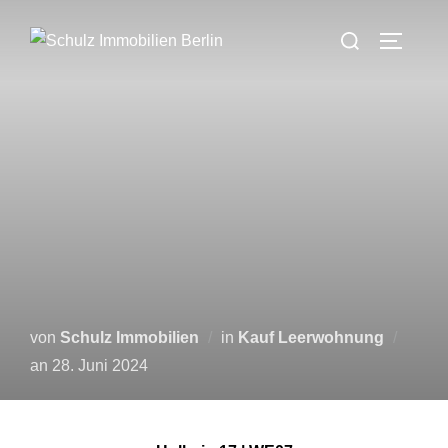
Zum
Suchen
Inhalt
SEITEN
nach:
springen
von
Schulz Immobilien
in
Kauf Leerwohnung
Veröffentlicht
an
28. Juni 2024
am