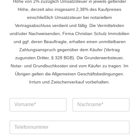
Höhe von 2% zuzüglich Umsatzsteuer in jeweils geltender
Höhe, derzeit also insgesamt 2,38% des Kaufpreises
einschließlich Umsatzsteuer bei notariellem
Vertragsabschluss verdient und fällig. Die Vermittelnden
und/oder Nachweisenden, Firma Christian Schulz Immobilien
und ggf. deren Beauftragte, erhalten einen unmittelbaren
Zahlungsanspruch gegenüber dem Käufer (Vertrag
zugunsten Dritter, § 328 BGB). Die Grunderwerbsteuer,
Notar- und Grundbuchkosten sind vom Käufer zu tragen. Im
Übrigen gelten die Allgemeinen Geschäftsbedingungen.
Irrtum und Zwischenverkauf vorbehalten.
a
N
n
a
g
m
Vorname
Nachname
e
e
b
T
*
e
e
n
l
E