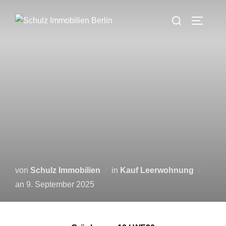
Zum
Suchen
Inhalt
SEITEN
nach:
springen
von
Schulz Immobilien
in
Kauf Leerwohnung
Veröffentlicht
an
9. September 2025
am