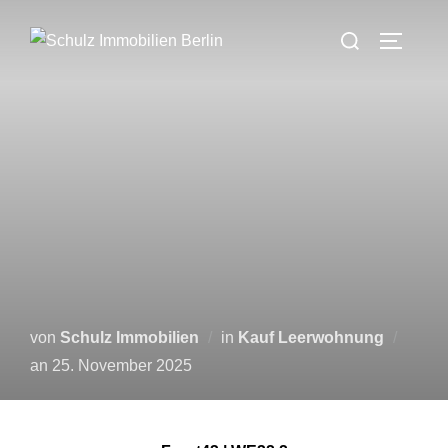
Zum
Suchen
Inhalt
SEITEN
nach:
springen
von
Schulz Immobilien
in
Kauf Leerwohnung
Veröffentlicht
an
25. November 2025
am