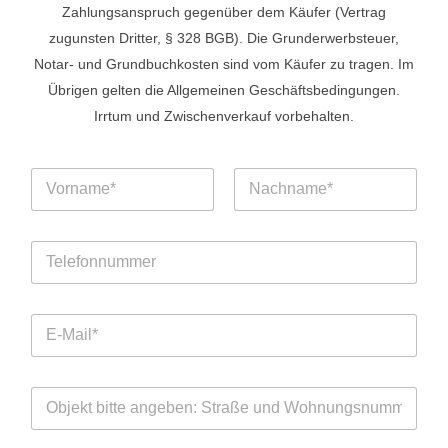
Zahlungsanspruch gegenüber dem Käufer (Vertrag
zugunsten Dritter, § 328 BGB). Die Grunderwerbsteuer,
Notar- und Grundbuchkosten sind vom Käufer zu tragen. Im
Übrigen gelten die Allgemeinen Geschäftsbedingungen.
Irrtum und Zwischenverkauf vorbehalten.
E
N
-
a
M
m
Vorname
Nachname
a
e
i
T
*
l
e
-
l
A
e
d
E
f
r
-
o
e
M
n
s
a
n
s
O
i
u
e
b
l
m
N
j
-
m
a