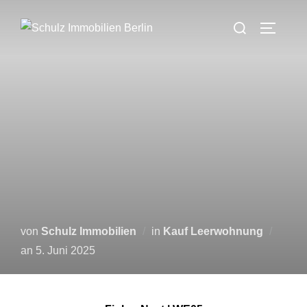
Zum
Suchen
Inhalt
SEITEN
nach:
springen
von
Schulz Immobilien
in
Kauf Leerwohnung
Veröffentlicht
an
5. Juni 2025
am